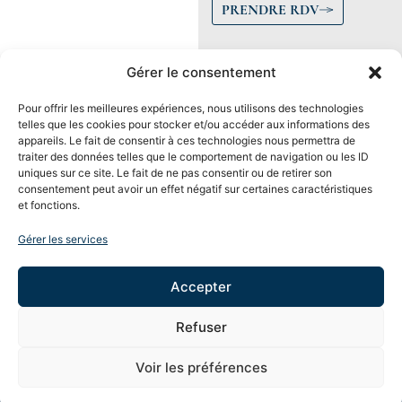
PRENDRE RDV
Gérer le consentement
AT GESTION PRIVÉE
Accueil
PRENDRE
Pour offrir les meilleures expériences, nous utilisons des technologies
34, rue de Metz
RDV
telles que les cookies pour stocker et/ou accéder aux informations des
Le Cabinet
appareils. Le fait de consentir à ces technologies nous permettra de
31000 TOULOUSE
traiter des données telles que le comportement de navigation ou les ID
Nos Solutions
Téléphone
: 05 61
uniques sur ce site. Le fait de ne pas consentir ou de retirer son
Suivez-
consentement peut avoir un effet négatif sur certaines caractéristiques
nous
14 08 18
Objectifs
et fonctions.
Mail
:
Patrimoniaux
contact@atgestionprivee.com
Gérer les services
Actualités
Contact
Accepter
MENTIONS LEGALES
RECLAMATION
AVERTISSEMENT
© 2024 AT GESTION PRIVÉE - Tous droit
Réalisé par Agence
Refuser
réservés
YE
Voir les préférences